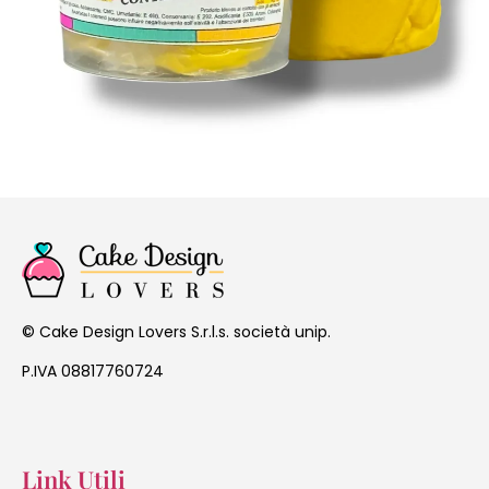
Cake Design Lovers S.r.l.s. società unip.
©
P.IVA 08817760724
Link Utili