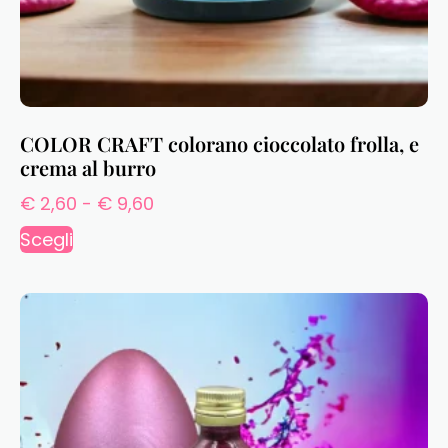
COLOR CRAFT colorano cioccolato frolla, e
crema al burro
€
2,60
-
€
9,60
Scegli