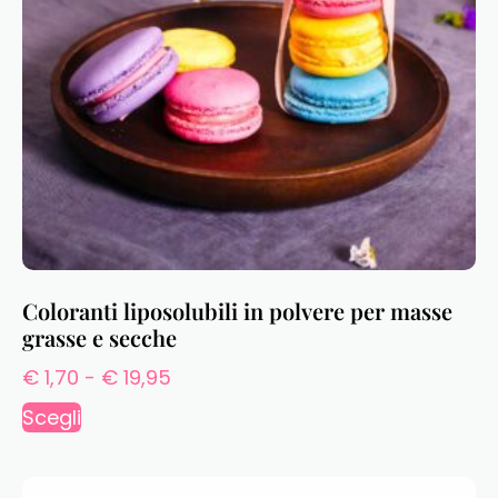
Coloranti liposolubili in polvere per masse
grasse e secche
€
1,70
-
€
19,95
Scegli