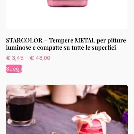
STARCOLOR – Tempere METAL per pitture
luminose e compatte su tutte le superfici
€
3,45
-
€
48,00
Scegli