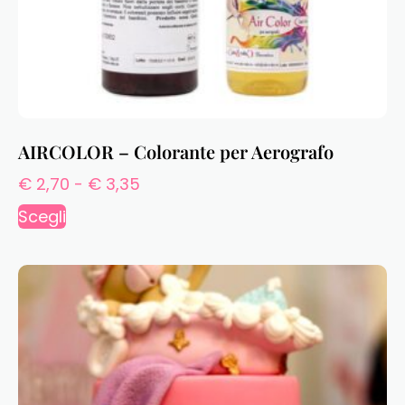
AIRCOLOR – Colorante per Aerografo
€
2,70
-
€
3,35
Scegli