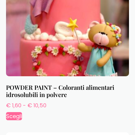
POWDER PAINT – Coloranti alimentari
idrosolubili in polvere
€
1,60
-
€
10,50
Scegli