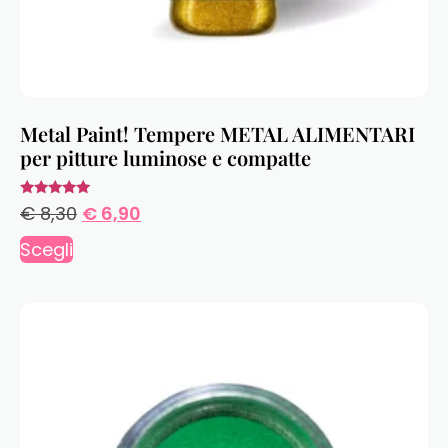
Metal Paint! Tempere METAL ALIMENTARI
per pitture luminose e compatte
Valutato
€
8,30
€
6,90
5.00
su 5
Scegli