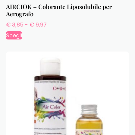
AIRCIOK – Colorante Liposolubile per
Aerografo
€
3,85
-
€
9,97
Scegli