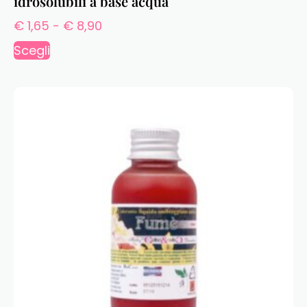
idrosolubili a base acqua
€
1,65
-
€
8,90
Scegli