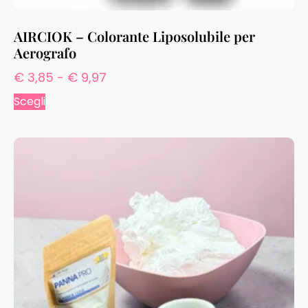
AIRCIOK – Colorante Liposolubile per
Aerografo
€
3,85
-
€
9,97
Scegli