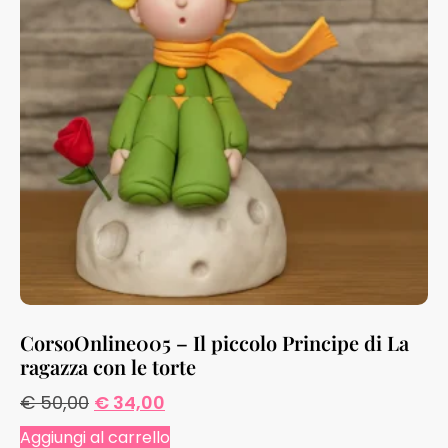
CorsoOnline005 – Il piccolo Principe di La
ragazza con le torte
€
50,00
€
34,00
Aggiungi al carrello