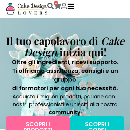
0
Il tuo capolavoro di
Cake
Design
inizia qui!
Oltre gli ingredienti, ricevi supporto.
Ti offriamo assistenza, consigli e un
gruppo
di formatori per ogni tua necessità.
Acquista i migliori prodotti, parlane con i
nostri professionisti e unisciti alla nostra
community
.
SCOPRI I
SCOPRI I
PRODOTTI
CORSI