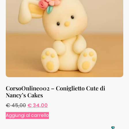
CorsoOnline002 – Coniglietto Cute di
Nancy’s Cakes
€
45,00
€
34,00
Aggiungi al carrello