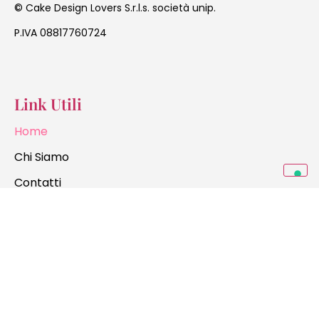
Cake Design Lovers S.r.l.s. società unip.
©
P.IVA 08817760724
Link Utili
Home
Chi Siamo
Contatti
Affiliate Login
Info
Spedizione e consegna
Diritto di Recesso