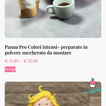
Panna Pro Colori intensi- preparato in
polvere zuccherato da montare
€
5,40
-
€
12,00
Scegli