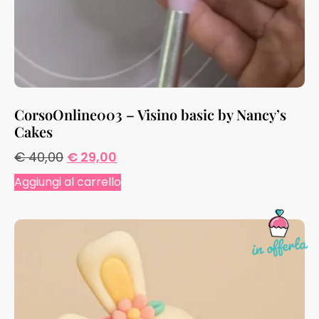
CorsoOnline003 – Visino basic by Nancy’s
Cakes
€
40,00
€
29,00
Aggiungi al carrello