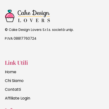
Cake Design Lovers S.r.l.s. società unip.
©
P.IVA 08817760724
Link Utili
Home
Chi Siamo
Contatti
Affiliate Login