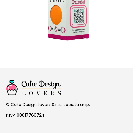
Cake Design Lovers S.r.l.s. società unip.
©
P.IVA 08817760724