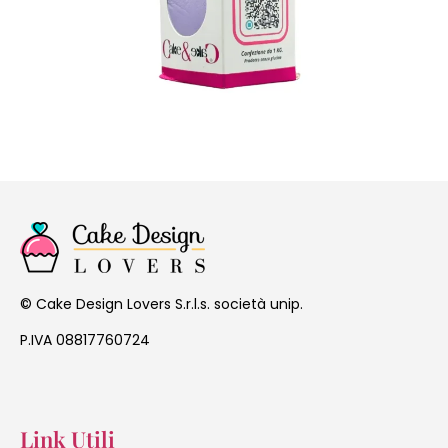
Cake Design Lovers S.r.l.s. società unip.
©
P.IVA 08817760724
Link Utili