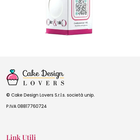
Cake Design Lovers S.r.l.s. società unip.
©
P.IVA 08817760724
Link Utili