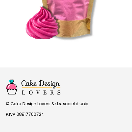
Cake Design Lovers S.r.l.s. società unip.
©
P.IVA 08817760724