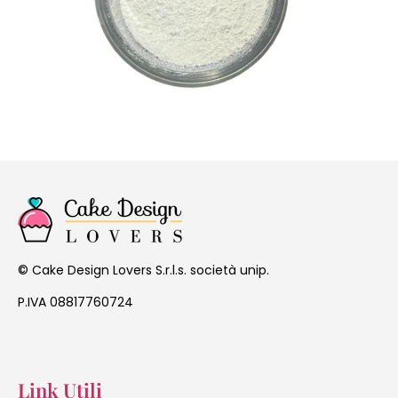
Cake Design Lovers S.r.l.s. società unip.
©
P.IVA 08817760724
Link Utili