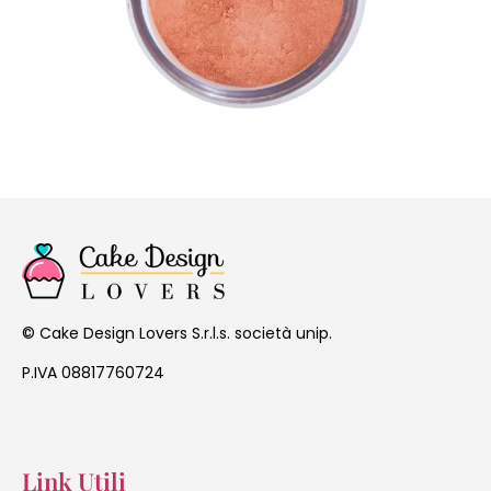
Cake Design Lovers S.r.l.s. società unip.
©
P.IVA 08817760724
Link Utili