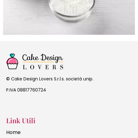
Cake Design Lovers S.r.l.s. società unip.
©
P.IVA 08817760724
Link Utili
Home