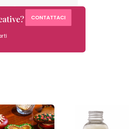
ative?
CONTATTACI
rti