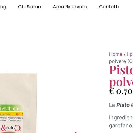
log
Chi Siamo
Area Riservata
Contatti
Home
/
I 
polvere (C
Pist
polv
€
0,70
La
Pisto
Ingredien
garofano,