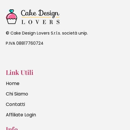
Cake Design Lovers S.r.l.s. società unip.
©
P.IVA 08817760724
Link Utili
Home
Chi Siamo
Contatti
Affiliate Login
Info