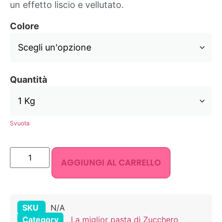
un effetto liscio e vellutato.
Colore
Quantità
Svuota
AGGIUNGI AL CARRELLO
SKU
N/A
Category
La miglior pasta di Zucchero