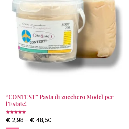
“CONTEST” Pasta di zucchero Model per
l’Estate!
Valutato
€
2,98
-
€
48,50
4.93
su 5