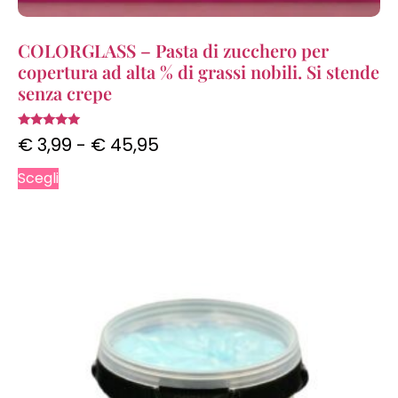
COLORGLASS – Pasta di zucchero per
copertura ad alta % di grassi nobili. Si stende
senza crepe
Valutato
€
3,99
-
€
45,95
4.92
su 5
Scegli